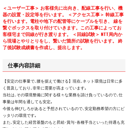
＜ユーザー工事＞ お客様先に出向き、配線工事を行い、機
器の設置・設定等を行います。 ＜アクセス工事＞ 幹線工事
を行います。電柱や地下の配管等にケーブルを引き、 線を
繋ぐボックスを取り付けていきます。この工事によってお
客様宅まで回線が行き渡ります。 ＜回線試験＞ NTT局内か
ら現場とやりとりをし、繋いだ箇所の試験を行います。 終
了後試験成績書を作成し、提出します。
仕事内容詳細
【安定の仕事量で､腰を据えて働ける】現在､ネット環境は日常に多
く普及しており､非常に需要が高まっています｡
当社は､その環境整備に関する様々な業務を請け負っているので､仕
事量は年間を通しても安定｡
今後も伸びしろがあると予想されているので､安定勤務希望の方にピ
ッタリの環境です｡
また､安定した経営基盤のもと昇給･賞与･各種手当といった待遇も充